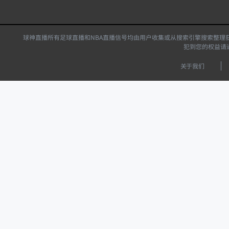
球神直播所有足球直播和NBA直播信号均由用户收集或从搜索引擎搜索整理
犯到您的权益请
关于我们