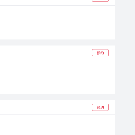
预约
预约