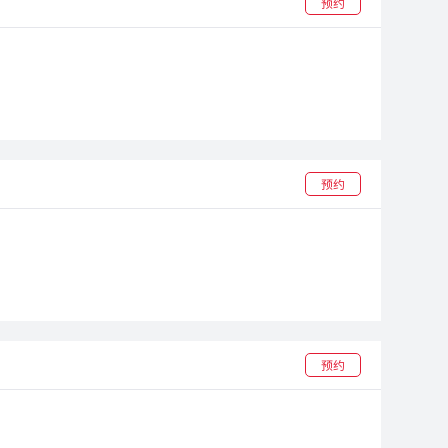
预约
预约
预约