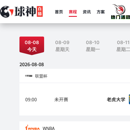
首页
赛程
资讯
方案
08-08
08-09
08-10
08-11
今天
星期天
星期一
星期
2026-08-08
联盟杯
09:00
未开赛
老虎大学
WNBA